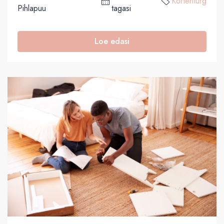
Korteriturg
Pihlapuu
tagasi
Loe edasi