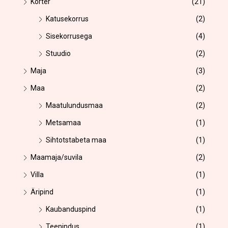
Korter
(21)
Katusekorrus
(2)
Sisekorrusega
(4)
Stuudio
(2)
Maja
(3)
Maa
(2)
Maatulundusmaa
(2)
Metsamaa
(1)
Sihtotstabeta maa
(1)
Maamaja/suvila
(2)
Villa
(1)
Äripind
(1)
Kaubanduspind
(1)
Teenindus
(1)