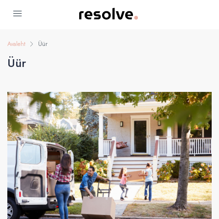
Avaleht
Üür
Üür